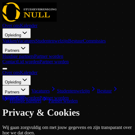
Over ons
Kalender
Opleiding
Vakken
Vacatures
Studentenwelzijn
Bestuur
Commissies
Partners
Huidige partners
Partner worden
Contact
Lid worden
Partner worden
Over ons
Kalender
Opleiding
Vakken
Vacatures
Studentenwelzijn
Bestuur
Partners
Commissies
Contact
Lid worden
Partner worden
Huidige partners
Partner worden
Privacy & Cookies
Wij gaan zorgvuldig om met jouw gegevens en zijn transparant over
hoe we dat doen.