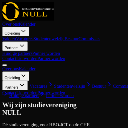
Over ons
Kalender
Opleiding
Vakken
Vacatures
Studentenwelzijn
Bestuur
Commissies
Partners
Huidige partners
Partner worden
Contact
Lid worden
Partner worden
Over ons
Kalender
Opleiding
Vakken
Vacatures
Studentenwelzijn
Bestuur
Commis
Partners
Contact
Lid worden
Partner worden
Huidige partners
Partner worden
Wij zijn studievereniging
NULL
Dé studievereniging voor
HBO-ICT op de CHE